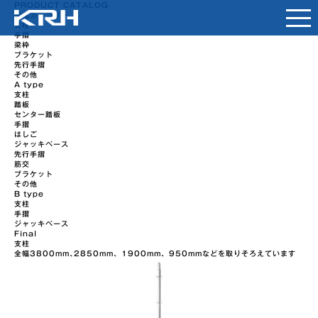
PRODUCT CATALOG
製品カテゴリー
支柱
手摺
梁枠
ブラケット
先行手摺
その他
A type
支柱
踏板
センター踏板
手摺
はしご
ジャッキベース
先行手摺
筋交
ブラケット
その他
B type
支柱
手摺
ジャッキベース
Final
支柱
全幅3800mm､2850mm、1900mm、950mmなどを取りそろえています