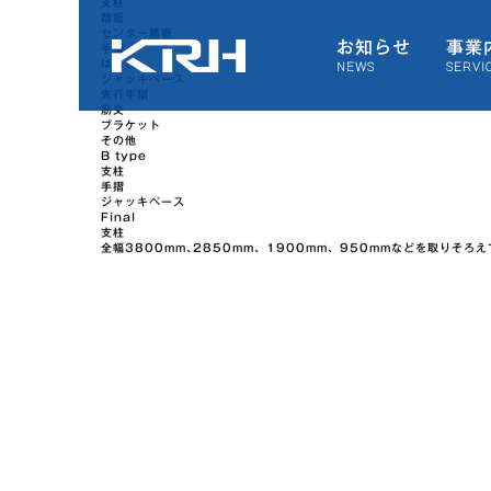
ブラケット
先行手摺
その他
お知らせ
事業
A type
NEWS
SERVI
支柱
踏板
センター踏板
手摺
はしご
ジャッキベース
先行手摺
筋交
ブラケット
その他
B type
支柱
手摺
ジャッキベース
Final
支柱
全幅3800mm､2850mm、1900mm、950mmなどを取りそろ