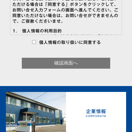
ただける場合は「同意する」ボタンをクリックして、
お問い合せ入力フォームの画面へ進んでください。ご
同意いただけない場合は、お問い合せができませんの
で、ご容赦くださいませ。
1． 個人情報の利用目的
KRH ホールディングス株式会社（以下、「当社」と
いいます）は、採用活動において、以下の目的で 応
個人情報の取り扱いに同意する
募者の個人情報を取得、利用します。
（1）当社ホームページまたは求人広告（Web 就職
サイト、求人誌等）を通じて応募受付をするために個
人情報を取得します。
（2）資料送付・セミナーの開催案内・面接日の連絡
等のために、応募者の個人情報を利用します。また、
採用活動において収集した個人情報は、事前の承諾な
しに、それ以外の目的での利用は一切いたしません。
（3）応募いただいた登録データまたは応募書類（履
歴書、職務経歴書等）は安全に管理します。
※個人情報の登録、提出については、あくまで応募者
の任意となりますが、必要事項をご記入、ご提出頂け
企業情報
ない場合、応募を 受け付けられないことがあります
CORPORATE
のでご了承下さい。
2． 機密情報の取得