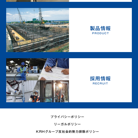
当社は、採用活動において採用後の適正な配置を行う
ために身体状況に関する情報を収集することがありま
す。
3． 個人情報の提供／第三者への非開示
製品情報
当社は、以下の場合を除き、応募者の事前承諾なく、
PRODUCT
個人情報を第三者に提供することはありません。
（1）法令に基づく場合
（2）応募者の生命・身体・財産の保護のために必要
がある場合であって、本人の同意を得ることが困難で
あるとき
4． 個人情報の委託
当社は、採用選考を行うにあたり、筆記試験の採点業
採用情報
務、採用に関する案内の発送・連絡等の採用活動の必
RECRUIT
要性により、 応募受付した個人情報を外部に委託す
る場合があります。委託先については、個人情報取扱
いの安全性確認、秘密保持 契約の締結等、適切な管
理を行っています。
5． 個人情報に関する問合せ
個人情報に関するお問合せは、個人情報相談窓口まで
プライバシーポリシー
お申し出ください。 尚、採用の合否についての問い
リーガルポリシー
合わせには一切お答えできませんのでご了承くださ
KRHグループ反社会的勢力排除ポリシー
い。