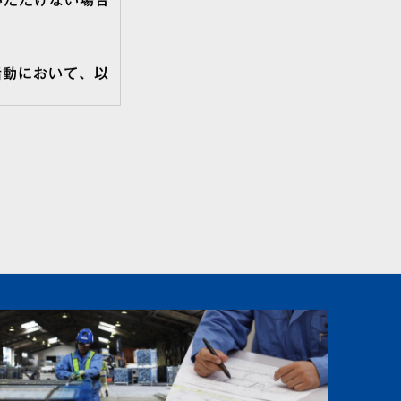
いただけない場合
活動において、以
を通じて応募受付
の個人情報を利用
、それ以外の目的
）は安全に管理し
、必要事項をご記
了承下さい。
する情報を収集す
提供することはあ