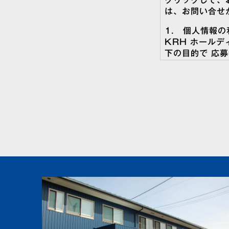
クリックして、
は、お問い合せ
1． 個人情報の
KRH ホール
下の目的で 応
（1）当社ホー
をするために個
（2）資料送付
します。また、
での利用は一切
（3）応募いた
ます。
※個人情報の登
入、ご提出頂け
2． 機密情報の
当社は、採用活
ることがありま
3． 個人情報
当社は、以下の