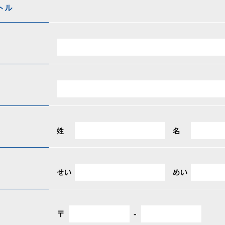
トル
姓
名
せい
めい
〒
-