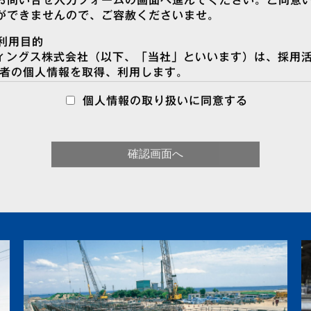
お問い合せ入力フォームの画面へ進んでください。ご同意
ができませんので、ご容赦くださいませ。
利用目的
ディングス株式会社（以下、「当社」といいます）は、採用
募者の個人情報を取得、利用します。
ムページまたは求人広告（Web 就職サイト、求人誌等）
個人情報の取り扱いに同意する
人情報を取得します。
・セミナーの開催案内・面接日の連絡等のために、応募者
採用活動において収集した個人情報は、事前の承諾なしに
いたしません。
だいた登録データまたは応募書類（履歴書、職務経歴書等
録、提出については、あくまで応募者の任意となりますが
ない場合、応募を 受け付けられないことがありますのでご
取得
動において採用後の適正な配置を行うために身体状況に関
す。
の提供／第三者への非開示
場合を除き、応募者の事前承諾なく、個人情報を第三者に