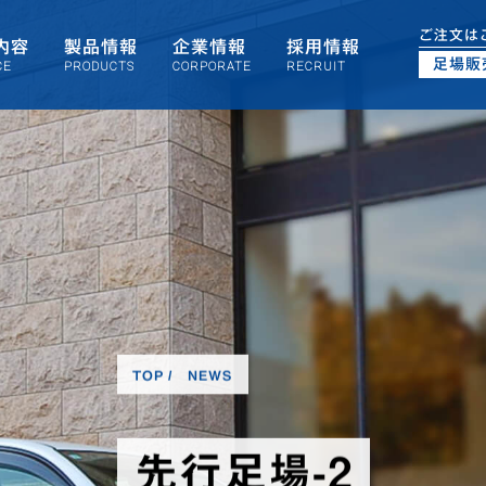
ご注文は
内容
製品情報
企業情報
採用情報
足場販
CE
PRODUCTS
CORPORATE
RECRUIT
TOP
NEWS
先行足場-2