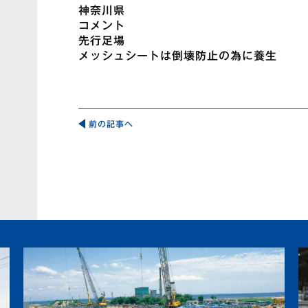
神奈川県
コメント
先行足場
メッシュシートは倒壊防止の為に養生
投
稿
前の記事へ
ナ
ビ
ゲ
ー
シ
ョ
ン