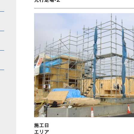
先行足場-2
施工日
エリア