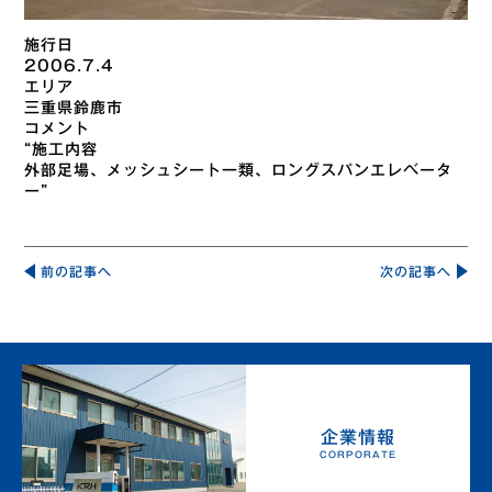
施行日
2006.7.4
エリア
三重県鈴鹿市
コメント
“施工内容
外部足場、メッシュシート一類、ロングスパンエレベータ
ー”
投
稿
前の記事へ
次の記事へ
ナ
ビ
ゲ
ー
シ
ョ
ン
企業情報
CORPORATE