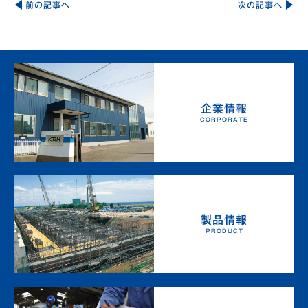
稿
前の記事へ
次の記事へ
ナ
ビ
ゲ
ー
シ
ョ
ン
企業情報
CORPORATE
製品情報
PRODUCT