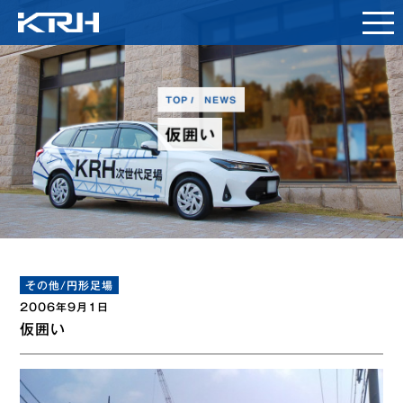
TOP
NEWS
仮囲い
その他/円形足場
2006年9月1日
仮囲い