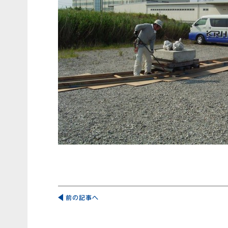
投
稿
前の記事へ
ナ
ビ
ゲ
ー