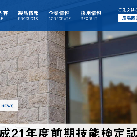
ご注文は
内容
製品情報
企業情報
採用情報
足場販
CE
PRODUCTS
CORPORATE
RECRUIT
NEWS
成21年度前期技能検定