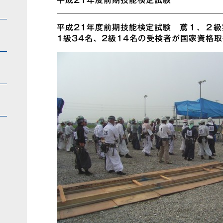
平成21年度前期技能検定試験
平成21年度前期技能検定試験 鳶１、２
1級34名、2級14名の受検者が国家資格