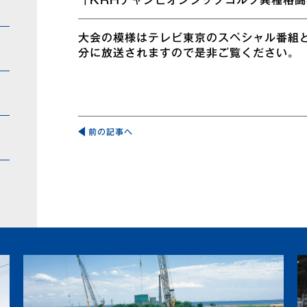
「KRHチャンピオンシップゴルフ異種格
大会の模様はテレビ東京のスペシャル番組と
分に放送されますので是非ご覧ください。
投
稿
前の記事へ
ナ
ビ
ゲ
ー
シ
ョ
ン