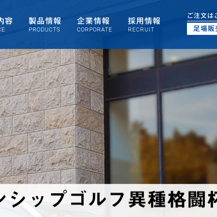
ご注文は
内容
製品情報
企業情報
採用情報
足場販
CE
PRODUCTS
CORPORATE
RECRUIT
ンシップゴルフ異種格闘